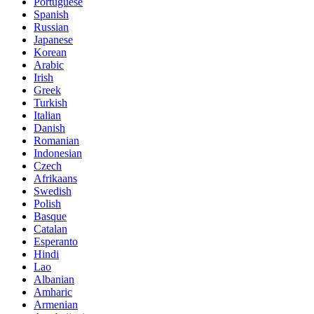
Portuguese
Spanish
Russian
Japanese
Korean
Arabic
Irish
Greek
Turkish
Italian
Danish
Romanian
Indonesian
Czech
Afrikaans
Swedish
Polish
Basque
Catalan
Esperanto
Hindi
Lao
Albanian
Amharic
Armenian