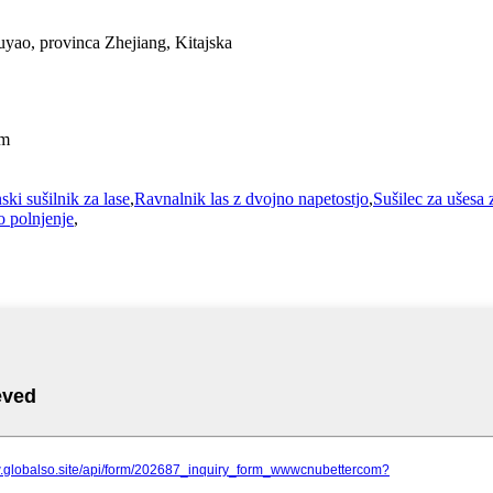
uyao, provinca Zhejiang, Kitajska
om
ki sušilnik za lase
,
Ravnalnik las z dvojno napetostjo
,
Sušilec za ušesa 
o polnjenje
,