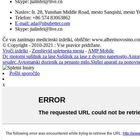
Skype: jialinfei@live.cn
Naslov: št. 28, Yunshan Middle Road, mesto Sanqishi, mesto Y
Telefon: +86 574 83063862
E-mail: ada@nbubetter.com
Skype: jialinfei@live.cn
Če vas zanimajo medicinski izdelki, obiščite: www.albertnovosino.c
© Copyright - 2010-2021 : Vse pravice pridržane.
Vroči izdelki
-
Zemljevid spletnega mesta
-
AMP Mobile
Dc motorni sušilnik za lase
,
Sušilnik za lase z dvojno napetostjo
,
Anions
sesalec
,
Avtomatski dozirnik za penasto milo
,
Slušni aparati za ponovn
Pošlji sporočilo
x