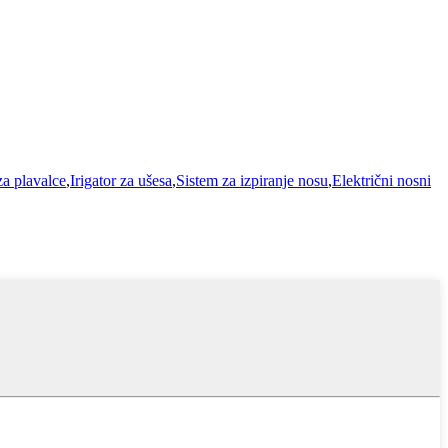
za plavalce
,
Irigator za ušesa
,
Sistem za izpiranje nosu
,
Električni nosni