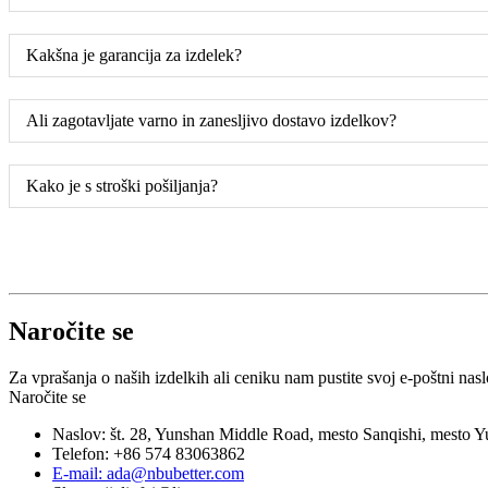
Kakšna je garancija za izdelek?
Ali zagotavljate varno in zanesljivo dostavo izdelkov?
Kako je s stroški pošiljanja?
Naročite se
Za vprašanja o naših izdelkih ali ceniku nam pustite svoj e-poštni nas
Naročite se
Naslov: št. 28, Yunshan Middle Road, mesto Sanqishi, mesto Y
Telefon: +86 574 83063862
E-mail: ada@nbubetter.com