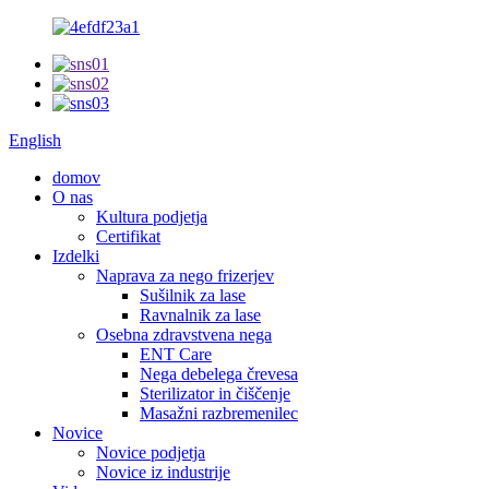
English
domov
O nas
Kultura podjetja
Certifikat
Izdelki
Naprava za nego frizerjev
Sušilnik za lase
Ravnalnik za lase
Osebna zdravstvena nega
ENT Care
Nega debelega črevesa
Sterilizator in čiščenje
Masažni razbremenilec
Novice
Novice podjetja
Novice iz industrije