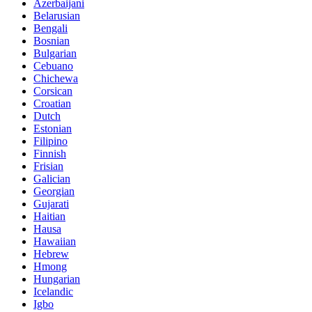
Azerbaijani
Belarusian
Bengali
Bosnian
Bulgarian
Cebuano
Chichewa
Corsican
Croatian
Dutch
Estonian
Filipino
Finnish
Frisian
Galician
Georgian
Gujarati
Haitian
Hausa
Hawaiian
Hebrew
Hmong
Hungarian
Icelandic
Igbo