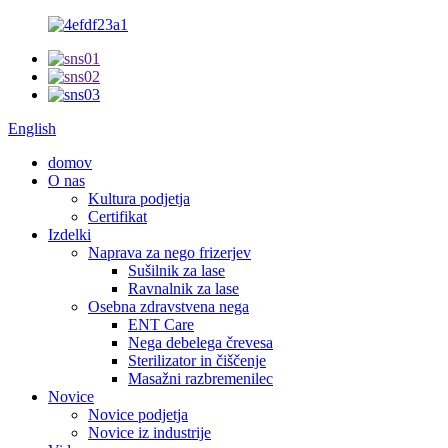
English
domov
O nas
Kultura podjetja
Certifikat
Izdelki
Naprava za nego frizerjev
Sušilnik za lase
Ravnalnik za lase
Osebna zdravstvena nega
ENT Care
Nega debelega črevesa
Sterilizator in čiščenje
Masažni razbremenilec
Novice
Novice podjetja
Novice iz industrije