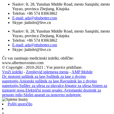
Naslov: št. 28, Yunshan Middle Road, mesto Sanqishi, mesto
Yuyao, provinca Zhejiang, Kitajska
Telefon: +86 574 83063862
E-mail: ada@nbubetter.com
Skype: jialinfei@live.cn
Naslov: št. 28, Yunshan Middle Road, mesto Sanqishi, mesto
Yuyao, provinca Zhejiang, Kitajska
Telefon: +86 574 83063862
E-mail: ada@nbubetter.com
Skype: jialinfei@live.cn
Če vas zanimajo medicinski izdelki, obiščite:
www.albertnovosino.com
© Copyright - 2010-2021 : Vse pravice pridržane.
Vroči izdelki
-
Zemljevid spletnega mesta
-
AMP Mobile
Dc motorni sušilnik za lase
,
Sušilnik za lase z dvojno
napetostjo
,
Anionski sušilnik za lase
,
Ravnalnik las z dvojno
napetostjo
,
Sušilec za ušesa za plavalce
,
Irigator za ušesa
,
Sistem za
izpiranje nosu
,
Električni nosni sesalec
,
Avtomatski dozirnik za
penasto milo
,
Slušni aparati za ponovno polnjenje
,
Pošlji sporočilo
x