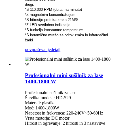
drugi:
*S 110.000 RPM (obrati na minuto)
*Z magnetnim koncentratorjem
*S hitrostjo pretoka zraka 21M/S
*Z LED svetlobno indikacijo
*S funkcijo konstantne temperature
*S keramično mrežo za odtok zraka in infrardečimi
žarki
povpraševanje
detajl
Profesionalni mini sušilnik za lase
1400-1800 W
Profesionalni sušilnik za lase
Številka modela: HD-529
Material: plastika
Moč: 1400-1800W
Napetost in frekvenca: 220-240V~50-60Hz
Vrsta motorja: DC motor
Hitrost in ogrevanje: 2 hitrosti in 3 nastavitve