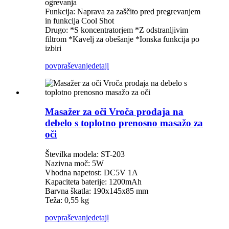
ogrevanja
Funkcija: Naprava za zaščito pred pregrevanjem
in funkcija Cool Shot
Drugo: *S koncentratorjem *Z odstranljivim
filtrom *Kavelj za obešanje *Ionska funkcija po
izbiri
povpraševanje
detajl
Masažer za oči Vroča prodaja na
debelo s toplotno prenosno masažo za
oči
Številka modela: ST-203
Nazivna moč: 5W
Vhodna napetost: DC5V 1A
Kapaciteta baterije: 1200mAh
Barvna škatla: 190x145x85 mm
Teža: 0,55 kg
povpraševanje
detajl