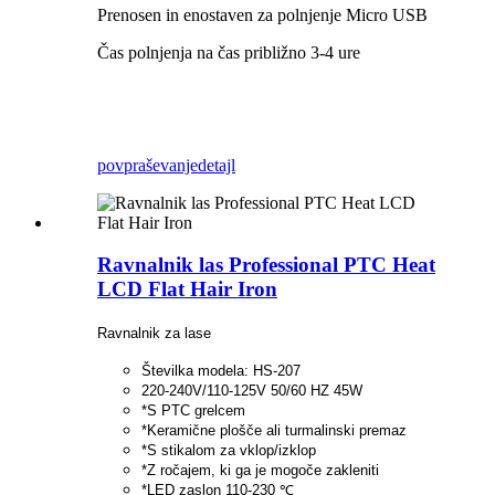
Prenosen in enostaven za polnjenje Micro USB
Čas polnjenja na čas približno 3-4 ure
povpraševanje
detajl
Ravnalnik las Professional PTC Heat
LCD Flat Hair Iron
Ravnalnik za lase
Številka modela: HS-207
220-240V/110-125V 50/60 HZ 45W
*S PTC grelcem
*Keramične plošče ali turmalinski premaz
*S stikalom za vklop/izklop
*Z ročajem, ki ga je mogoče zakleniti
*LED zaslon 110-230 ℃