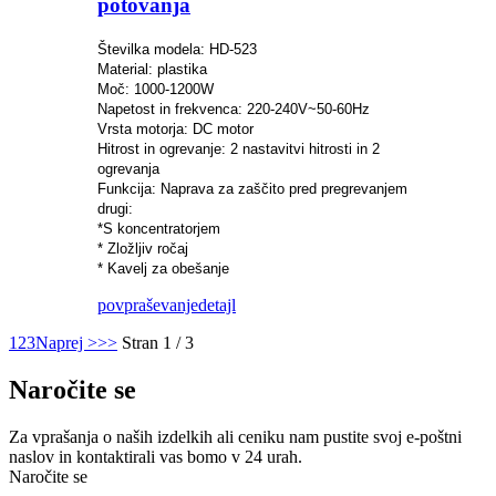
potovanja
Številka modela: HD-523
Material: plastika
Moč: 1000-1200W
Napetost in frekvenca: 220-240V~50-60Hz
Vrsta motorja: DC motor
Hitrost in ogrevanje: 2 nastavitvi hitrosti in 2
ogrevanja
Funkcija: Naprava za zaščito pred pregrevanjem
drugi:
*S koncentratorjem
* Zložljiv ročaj
* Kavelj za obešanje
povpraševanje
detajl
1
2
3
Naprej >
>>
Stran 1 / 3
Naročite se
Za vprašanja o naših izdelkih ali ceniku nam pustite svoj e-poštni
naslov in kontaktirali vas bomo v 24 urah.
Naročite se