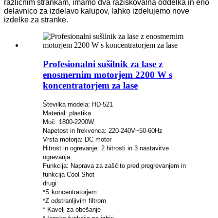
različnim strankam, imamo dva raziskovalna oddelka in eno
delavnico za izdelavo kalupov, lahko izdelujemo nove
izdelke za stranke.
Profesionalni sušilnik za lase z
enosmernim motorjem 2200 W s
koncentratorjem za lase
Številka modela: HD-521
Material: plastika
Moč: 1800-2200W
Napetost in frekvenca: 220-240V~50-60Hz
Vrsta motorja: DC motor
Hitrost in ogrevanje: 2 hitrosti in 3 nastavitve
ogrevanja
Funkcija: Naprava za zaščito pred pregrevanjem in
funkcija Cool Shot
drugi:
*S koncentratorjem
*Z odstranljivim filtrom
* Kavelj za obešanje