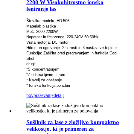
2200 W Visokohitrostno ionsko
feniranje las
Številka modela: HD-506
Material: plastika
Moč: 2000-2200W
Napetost in frekvenca: 220-240V 50-60Hz
Vrsta motorja: DC motor
Hitrost in ogrevanje: 2 hitrosti in 3 nastavitve toplote
Funkcija: Zaščita pred pregrevanjem in funkcija Cool
Shot
drugi:
*S koncentratorjem
*Z odstranljivim filtrom
* Kavelj za obešanje
* Ionska funkcija po izbiri
povpraševanje
detajl
Sušilnik za lase z zložljivo kompaktno
velikostjo, ki je primeren za