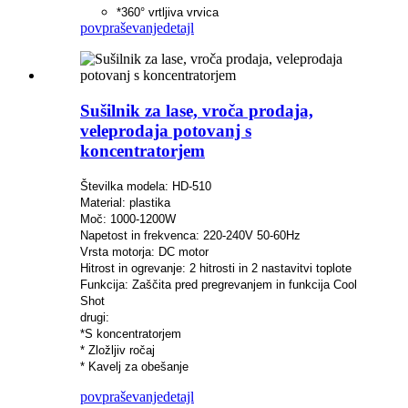
*360° vrtljiva vrvica
povpraševanje
detajl
Sušilnik za lase, vroča prodaja,
veleprodaja potovanj s
koncentratorjem
Številka modela: HD-510
Material: plastika
Moč: 1000-1200W
Napetost in frekvenca: 220-240V 50-60Hz
Vrsta motorja: DC motor
Hitrost in ogrevanje: 2 hitrosti in 2 nastavitvi toplote
Funkcija: Zaščita pred pregrevanjem in funkcija Cool
Shot
drugi:
*S koncentratorjem
* Zložljiv ročaj
* Kavelj za obešanje
povpraševanje
detajl