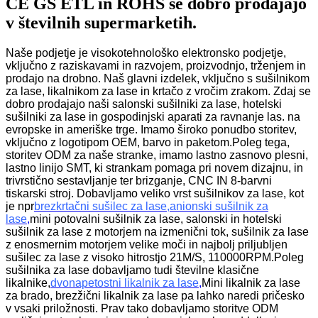
CE GS ETL in ROHS se dobro prodajajo
v številnih supermarketih.
Naše podjetje je visokotehnološko elektronsko podjetje,
vključno z raziskavami in razvojem, proizvodnjo, trženjem in
prodajo na drobno. Naš glavni izdelek, vključno s sušilnikom
za lase, likalnikom za lase in krtačo z vročim zrakom. Zdaj se
dobro prodajajo naši salonski sušilniki za lase, hotelski
sušilniki za lase in gospodinjski aparati za ravnanje las. na
evropske in ameriške trge.
Imamo široko ponudbo storitev,
vključno z logotipom OEM, barvo in paketom.Poleg tega,
storitev ODM za naše stranke, imamo lastno zasnovo plesni,
lastno linijo SMT, ki strankam pomaga pri novem dizajnu, in
trivrstično sestavljanje ter brizganje, CNC IN 8-barvni
tiskarski stroj.
Dobavljamo veliko vrst sušilnikov za lase, kot
je npr
brezkrtačni sušilec za lase
,
anionski sušilnik za
lase
,
mini potovalni sušilnik za lase, salonski in hotelski
sušilnik za lase z motorjem na izmenični tok, sušilnik za lase
z enosmernim motorjem velike moči in najbolj priljubljen
sušilec za lase z visoko hitrostjo 21M/S, 110000RPM.Poleg
sušilnika za lase dobavljamo tudi številne klasične
likalnike,
dvonapetostni likalnik za lase
,
Mini likalnik za lase
za brado, brezžični likalnik za lase pa lahko naredi pričesko
v vsaki priložnosti.
Prav tako dobavljamo storitve ODM