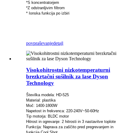
*S koncentratorjem
*Z odstranljivim filtrom
* Ionska funkcija po izbiri
povpraševanje
detajl
Visokohitrostni nizkotemperaturni
brezkrtačni sušilnik za lase Dyson
Technology
Številka modela: HD-525
Material: plastika
Moč: 1400-1800W
Napetost in frekvenca: 220-240V~50-60Hz
Tip motorja: BLDC motor
Hitrost in ogrevanje: 2 hitrosti in 3 nastavitve toplote
Funkcija: Naprava za zaščito pred pregrevanjem in
funkcija Cool Shot