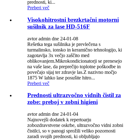
prednosti, ki...
Preberi več
Visokohitrostni brezkrtačni motorni
sušilnik za lase HD-516F
avtor admin dne 24-01-08
Rešetka tega sušilnika je prevlečena s
turmalinsko, ionsko in keramično tehnologijo, ki
zagotavlja 3x večjo zaščito med
oblikovanjem.Mikrokondicionatorji se prenesejo
na vaše lase, da preprečijo toplotne poškodbe in
povečajo sijaj ter zdravje las.Z nazivno močjo
1875 W lahko lase posušite hitro...
Preberi več
Prednosti ultrazvočno vidnih čistil za
zobe: preboj v zobni higieni
avtor admin dne 24-01-04
Najnovejši dodatek k repertoarju
zobozdravstvene oskrbe, ultrazvočno vidni zobni
čistilci, so v panogi sprožili veliko pozornosti
zaradi svojih prednosti, ki obljubljajo