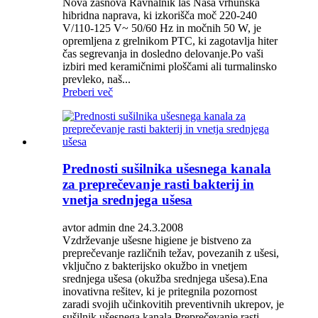
Nova zasnova Ravnalnik las Naša vrhunska
hibridna naprava, ki izkorišča moč 220-240
V/110-125 V~ 50/60 Hz in močnih 50 W, je
opremljena z grelnikom PTC, ki zagotavlja hiter
čas segrevanja in dosledno delovanje.Po vaši
izbiri med keramičnimi ploščami ali turmalinsko
prevleko, naš...
Preberi več
Prednosti sušilnika ušesnega kanala
za preprečevanje rasti bakterij in
vnetja srednjega ušesa
avtor admin dne 24.3.2008
Vzdrževanje ušesne higiene je bistveno za
preprečevanje različnih težav, povezanih z ušesi,
vključno z bakterijsko okužbo in vnetjem
srednjega ušesa (okužba srednjega ušesa).Ena
inovativna rešitev, ki je pritegnila pozornost
zaradi svojih učinkovitih preventivnih ukrepov, je
sušilnik ušesnega kanala.Preprečevanje rasti