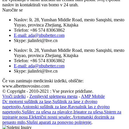
naslov in kontaktirali vas bomo v 24 urah.
Naročite se
Naslov: št. 28, Yunshan Middle Road, mesto Sanqishi, mesto
Yuyao, provinca Zhejiang, Kitajska
Telefon: +86 574 83063862
E-mail: ada@nbubetter.com
Skype: jialinfei@live.cn
Naslov: št. 28, Yunshan Middle Road, mesto Sanqishi, mesto
Yuyao, provinca Zhejiang, Kitajska
Telefon: +86 574 83063862
E-mail: ada@nbubetter.com
Skype: jialinfei@live.cn
Če vas zanimajo medicinski izdelki, obiščite:
www.albertnovosino.com
© Copyright - 2010-2021 : Vse pravice pridržane.
Vroči izdelki
-
Zemljevid spletnega mesta
-
AMP Mobile
Dc motorni sušilnik za lase
,
Sušilnik za lase z dvojno
napetostjo
,
Anionski sušilnik za lase
,
Ravnalnik las z dvojno
napetostjo
,
Sušilec za ušesa za plavalce
,
Irigator za ušesa
,
Sistem za
izpiranje nosu
,
Električni nosni sesalec
,
Avtomatski dozirnik za
penasto milo
,
Slušni aparati za ponovno polnjenje
,