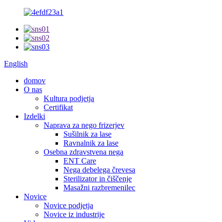
English
domov
O nas
Kultura podjetja
Certifikat
Izdelki
Naprava za nego frizerjev
Sušilnik za lase
Ravnalnik za lase
Osebna zdravstvena nega
ENT Care
Nega debelega črevesa
Sterilizator in čiščenje
Masažni razbremenilec
Novice
Novice podjetja
Novice iz industrije