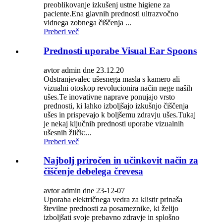
preoblikovanje izkušenj ustne higiene za
paciente.Ena glavnih prednosti ultrazvočno
vidnega zobnega čiščenja ...
Preberi več
Prednosti uporabe Visual Ear Spoons
avtor admin dne 23.12.20
Odstranjevalec ušesnega masla s kamero ali
vizualni otoskop revolucionira način nege naših
ušes.Te inovativne naprave ponujajo vrsto
prednosti, ki lahko izboljšajo izkušnjo čiščenja
ušes in prispevajo k boljšemu zdravju ušes.Tukaj
je nekaj ključnih prednosti uporabe vizualnih
ušesnih žličk:...
Preberi več
Najbolj priročen in učinkovit način za
čiščenje debelega črevesa
avtor admin dne 23-12-07
Uporaba električnega vedra za klistir prinaša
številne prednosti za posameznike, ki želijo
izboljšati svoje prebavno zdravje in splošno