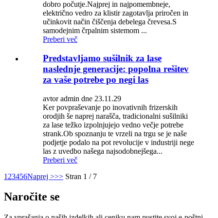
dobro počutje.Najprej in najpomembneje,
električno vedro za klistir zagotavlja priročen in
učinkovit način čiščenja debelega črevesa.S
samodejnim črpalnim sistemom ...
Preberi več
Predstavljamo sušilnik za lase
naslednje generacije: popolna rešitev
za vaše potrebe po negi las
avtor admin dne 23.11.29
Ker povpraševanje po inovativnih frizerskih
orodjih še naprej narašča, tradicionalni sušilniki
za lase težko izpolnjujejo vedno večje potrebe
strank.Ob spoznanju te vrzeli na trgu se je naše
podjetje podalo na pot revolucije v industriji nege
las z uvedbo našega najsodobnejšega...
Preberi več
1
2
3
4
5
6
Naprej >
>>
Stran 1 / 7
Naročite se
Za vprašanja o naših izdelkih ali ceniku nam pustite svoj e-poštni