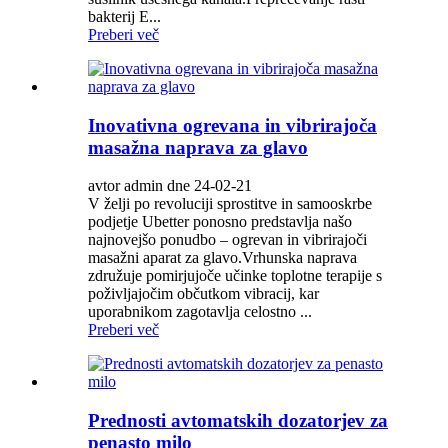
bakterij E...
Preberi več
Inovativna ogrevana in vibrirajoča
masažna naprava za glavo
avtor admin dne 24-02-21
V želji po revoluciji sprostitve in samooskrbe
podjetje Ubetter ponosno predstavlja našo
najnovejšo ponudbo – ogrevan in vibrirajoči
masažni aparat za glavo.Vrhunska naprava
združuje pomirjujoče učinke toplotne terapije s
poživljajočim občutkom vibracij, kar
uporabnikom zagotavlja celostno ...
Preberi več
Prednosti avtomatskih dozatorjev za
penasto milo