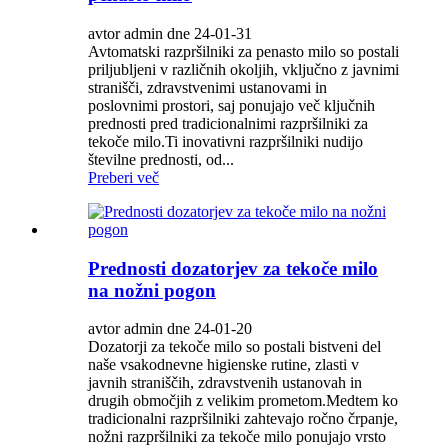
avtor admin dne 24-01-31
Avtomatski razpršilniki za penasto milo so postali
priljubljeni v različnih okoljih, vključno z javnimi
stranišči, zdravstvenimi ustanovami in
poslovnimi prostori, saj ponujajo več ključnih
prednosti pred tradicionalnimi razpršilniki za
tekoče milo.Ti inovativni razpršilniki nudijo
številne prednosti, od...
Preberi več
Prednosti dozatorjev za tekoče milo
na nožni pogon
avtor admin dne 24-01-20
Dozatorji za tekoče milo so postali bistveni del
naše vsakodnevne higienske rutine, zlasti v
javnih straniščih, zdravstvenih ustanovah in
drugih območjih z velikim prometom.Medtem ko
tradicionalni razpršilniki zahtevajo ročno črpanje,
nožni razpršilniki za tekoče milo ponujajo vrsto