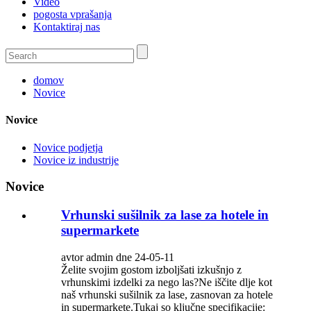
Video
pogosta vprašanja
Kontaktiraj nas
domov
Novice
Novice
Novice podjetja
Novice iz industrije
Novice
Vrhunski sušilnik za lase za hotele in
supermarkete
avtor admin dne 24-05-11
Želite svojim gostom izboljšati izkušnjo z
vrhunskimi izdelki za nego las?Ne iščite dlje kot
naš vrhunski sušilnik za lase, zasnovan za hotele
in supermarkete.Tukaj so ključne specifikacije: